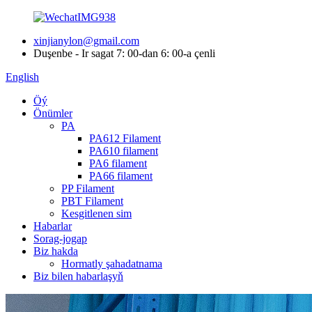
xinjianylon@gmail.com
Duşenbe - Ir sagat 7: 00-dan 6: 00-a çenli
English
Öý
Önümler
PA
PA612 Filament
PA610 filament
PA6 filament
PA66 filament
PP Filament
PBT Filament
Kesgitlenen sim
Habarlar
Sorag-jogap
Biz hakda
Hormatly şahadatnama
Biz bilen habarlaşyň