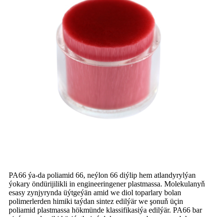
PA66 ýa-da poliamid 66, neýlon 66 diýlip hem atlandyrylýan
ýokary öndürijilikli in engineeringener plastmassa. Molekulanyň
esasy zynjyrynda üýtgeýän amid we diol toparlary bolan
polimerlerden himiki taýdan sintez edilýär we şonuň üçin
poliamid plastmassa hökmünde klassifikasiýa edilýär. PA66 bar