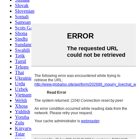
Slovak
Slovenian
Somali
Samoan
Scots Gaelic
Shona
Sindhi
Sundanese
Swahili
Tajik
Tamil
Telugu
Thai
Ukrainian
Urdu
Uzbek
Vietnamese
Welsh
Xhosa
Yiddish
Yoruba
Zulu
Kinyarwanda
Tatar