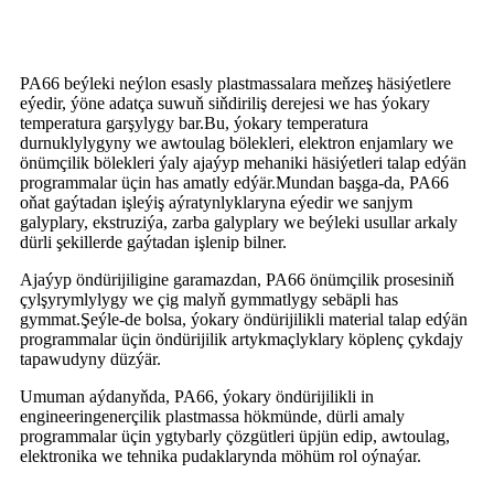
PA66 beýleki neýlon esasly plastmassalara meňzeş häsiýetlere
eýedir, ýöne adatça suwuň siňdiriliş derejesi we has ýokary
temperatura garşylygy bar.Bu, ýokary temperatura
durnuklylygyny we awtoulag bölekleri, elektron enjamlary we
önümçilik bölekleri ýaly ajaýyp mehaniki häsiýetleri talap edýän
programmalar üçin has amatly edýär.Mundan başga-da, PA66
oňat gaýtadan işleýiş aýratynlyklaryna eýedir we sanjym
galyplary, ekstruziýa, zarba galyplary we beýleki usullar arkaly
dürli şekillerde gaýtadan işlenip bilner.
Ajaýyp öndürijiligine garamazdan, PA66 önümçilik prosesiniň
çylşyrymlylygy we çig malyň gymmatlygy sebäpli has
gymmat.Şeýle-de bolsa, ýokary öndürijilikli material talap edýän
programmalar üçin öndürijilik artykmaçlyklary köplenç çykdajy
tapawudyny düzýär.
Umuman aýdanyňda, PA66, ýokary öndürijilikli in
engineeringenerçilik plastmassa hökmünde, dürli amaly
programmalar üçin ygtybarly çözgütleri üpjün edip, awtoulag,
elektronika we tehnika pudaklarynda möhüm rol oýnaýar.