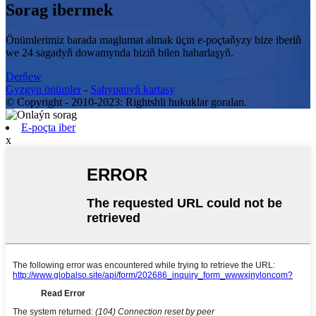
Sorag ibermek
Önümlerimiz barada maglumat almak üçin e-poçtaňyzy bize iberiň
we 24 sagadyň dowamynda biziň bilen habarlaşyň.
Derňew
Gyzgyn önümler
-
Sahypanyň kartasy
© Copyright - 2010-2023: Rightshli hukuklar goralan.
E-poçta iber
x