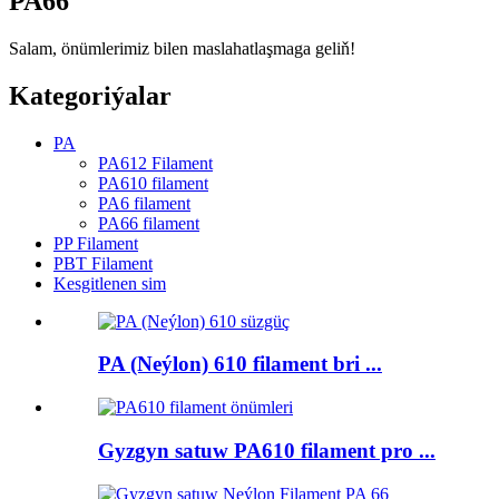
PA66
Salam, önümlerimiz bilen maslahatlaşmaga geliň!
Kategoriýalar
PA
PA612 Filament
PA610 filament
PA6 filament
PA66 filament
PP Filament
PBT Filament
Kesgitlenen sim
PA (Neýlon) 610 filament bri ...
Gyzgyn satuw PA610 filament pro ...