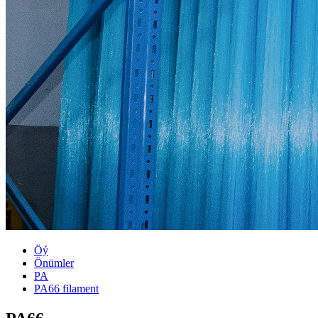
Öý
Önümler
PA
PA66 filament