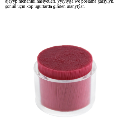
ajaýyp mehaniki häsiýetleri, ýylylyga we poslama garşylyk,
şonuň üçin köp ugurlarda giňden ulanylýar.