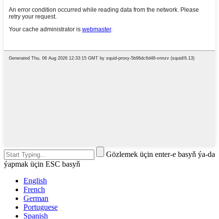
Gözlemek üçin enter-e basyň ýa-da
ýapmak üçin ESC basyň
English
French
German
Portuguese
Spanish