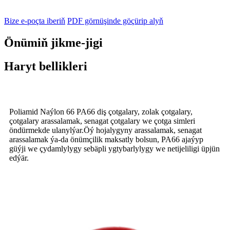
Bize e-poçta iberiň
PDF görnüşinde göçürip alyň
Önümiň jikme-jigi
Haryt bellikleri
Poliamid Naýlon 66 PA66 diş çotgalary, zolak çotgalary,
çotgalary arassalamak, senagat çotgalary we çotga simleri
öndürmekde ulanylýar.Öý hojalygyny arassalamak, senagat
arassalamak ýa-da önümçilik maksatly bolsun, PA66 ajaýyp
güýji we çydamlylygy sebäpli ygtybarlylygy we netijeliligi üpjün
edýär.