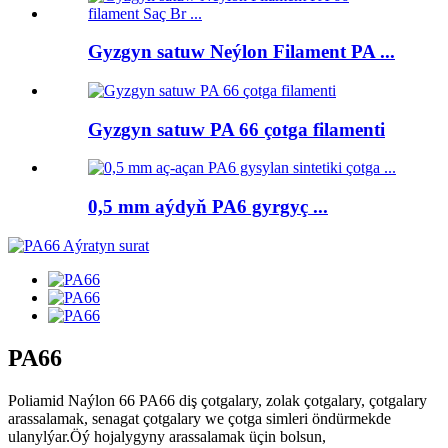
Gyzgyn satuw Neýlon Filament PA ...
Gyzgyn satuw PA 66 çotga filamenti
0,5 mm aýdyň PA6 gyrgyç ...
PA66
Poliamid Naýlon 66 PA66 diş çotgalary, zolak çotgalary, çotgalary
arassalamak, senagat çotgalary we çotga simleri öndürmekde
ulanylýar.Öý hojalygyny arassalamak üçin bolsun,