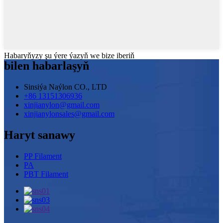
Habaryňyzy şu ýere ýazyň we bize iberiň
bilen habarlaşyň
Sinsiýa Naýlon CO., LTD
+86 13151306936
xinjianylon@gmail.com
xinjianylonsales@gmail.com
Haryt sanawy
PP Filament
PA
PBT Filament