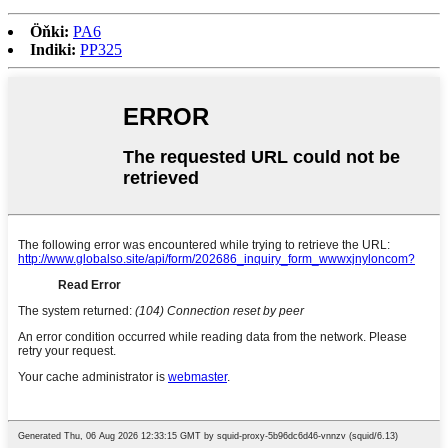
Öňki:
PA6
Indiki:
PP325