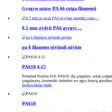
Gyzgyn satuw PA 66 çotga filamenti
0,5 mm aýdyň PA6 gyrgyç ...
pa 6 filament süýümli süýüm
PA610 4.15
Poliamid Naýlon 610, PA610, diş çotgalary, zolak çotga
çotgalaryny, kosmetiki önümleri we agyz bejeriş gurall
derňew
jikme-jiklik
PA610