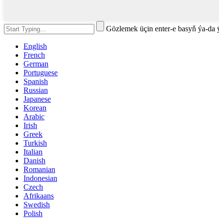
Gözlemek üçin enter-e basyň ýa-da
English
French
German
Portuguese
Spanish
Russian
Japanese
Korean
Arabic
Irish
Greek
Turkish
Italian
Danish
Romanian
Indonesian
Czech
Afrikaans
Swedish
Polish