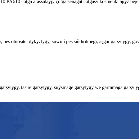
10 PA610 çotga arassalaýjy çotga senagat çotgasy kosmetiki agyz bejerg
ly, pes otnositel dykyzlygy, suwuň pes siňdirilmegi, aşgar garşylygy, 
arşylygy, täsire garşylygy, süýşmäge garşylygy we garramaga garşylygy 