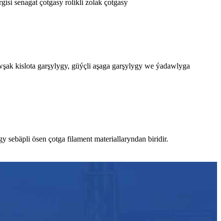
isi senagat çotgasy rolikli zolak çotgasy
gowşak kislota garşylygy, güýçli aşaga garşylygy we ýadawlyga
sebäpli ösen çotga filament materiallaryndan biridir.