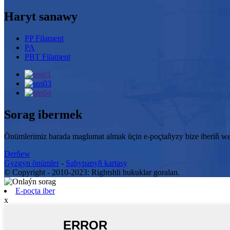
Haryt sanawy
PP Filament
PA
PBT Filament
Sorag ibermek
Önümlerimiz barada maglumat almak üçin e-poçtaňyzy bize iberiň w
Derňew
Gyzgyn önümler
-
Sahypanyň kartasy
© Copyright - 2010-2023: Rightshli hukuklar goralan.
E-poçta iber
x