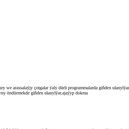
lary we arassalaýjy çotgalar ýaly dürli programmalarda giňden ulanyl
aryny öndürmekde giňden ulanylýar.ajaýyp dokma