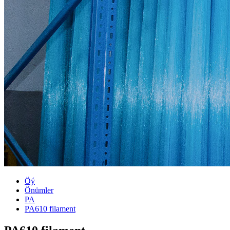
Öý
Önümler
PA
PA610 filament