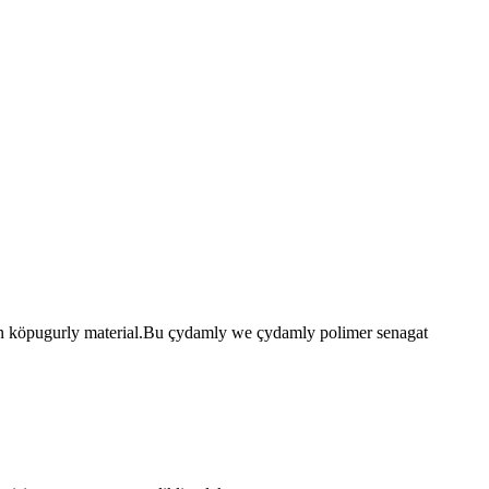
ýan köpugurly material.Bu çydamly we çydamly polimer senagat