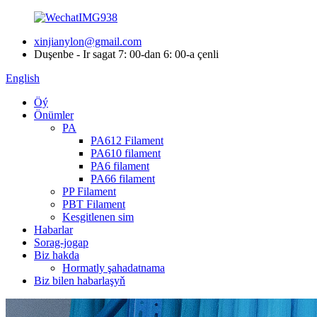
xinjianylon@gmail.com
Duşenbe - Ir sagat 7: 00-dan 6: 00-a çenli
English
Öý
Önümler
PA
PA612 Filament
PA610 filament
PA6 filament
PA66 filament
PP Filament
PBT Filament
Kesgitlenen sim
Habarlar
Sorag-jogap
Biz hakda
Hormatly şahadatnama
Biz bilen habarlaşyň