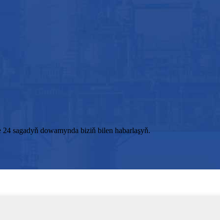
e 24 sagadyň dowamynda biziň bilen habarlaşyň.