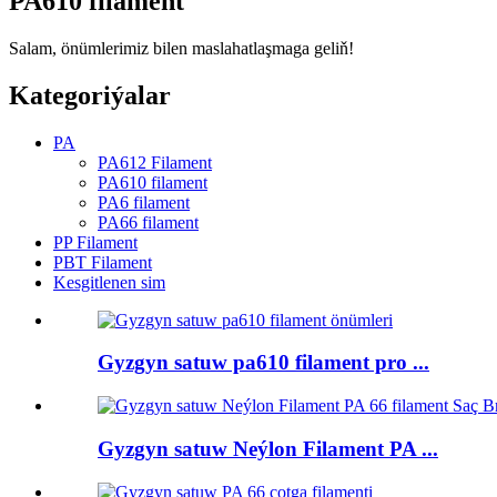
PA610 filament
Salam, önümlerimiz bilen maslahatlaşmaga geliň!
Kategoriýalar
PA
PA612 Filament
PA610 filament
PA6 filament
PA66 filament
PP Filament
PBT Filament
Kesgitlenen sim
Gyzgyn satuw pa610 filament pro ...
Gyzgyn satuw Neýlon Filament PA ...