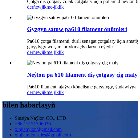
Çotga diş çotgasy zolak çotgalary üçin poliamid neýlon 6
derňew
jikme-jiklik
Gyzgyn satuw pa610 filament önümleri
Pa610 çotga filamenti, dürli senagat çotgalary üçin amat
garşylygy we ş.m. artykmaçlyklaryna eýedir.
derňew
jikme-jiklik
Neýlon pa 610 filament diş çotgasy çig maly
Pa610 filament, ajaýyp könelişme garşylygy, ýadawlyga g
derňew
jikme-jiklik
bilen habarlaşyň
Sinsiýa Naýlon CO., LTD
+86 13151306936
xinjianylon@gmail.com
xinjianylonsales@gmail.com