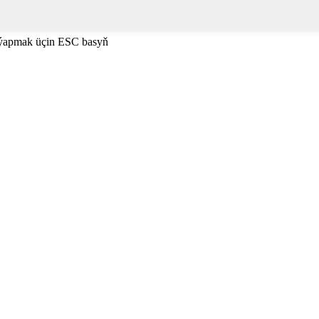
 ýapmak üçin ESC basyň