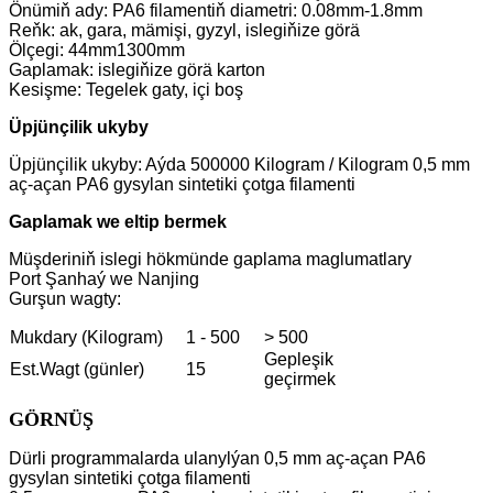
Önümiň ady: PA6 filamentiň diametri: 0.08mm-1.8mm
Reňk: ak, gara, mämişi, gyzyl, islegiňize görä
Ölçegi: 44mm1300mm
Gaplamak: islegiňize görä karton
Kesişme: Tegelek gaty, içi boş
Üpjünçilik ukyby
Üpjünçilik ukyby: Aýda 500000 Kilogram / Kilogram 0,5 mm
aç-açan PA6 gysylan sintetiki çotga filamenti
Gaplamak we eltip bermek
Müşderiniň islegi hökmünde gaplama maglumatlary
Port Şanhaý we Nanjing
Gurşun wagty:
Mukdary (Kilogram)
1 - 500
> 500
Gepleşik
Est.Wagt (günler)
15
geçirmek
GÖRNÜŞ
Dürli programmalarda ulanylýan 0,5 mm aç-açan PA6
gysylan sintetiki çotga filamenti