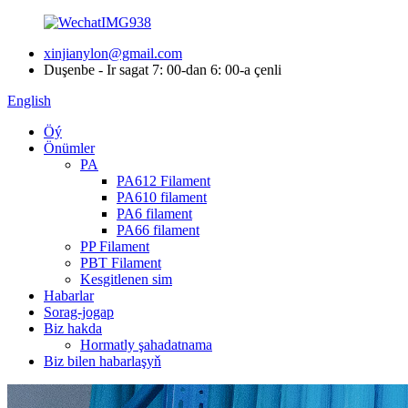
xinjianylon@gmail.com
Duşenbe - Ir sagat 7: 00-dan 6: 00-a çenli
English
Öý
Önümler
PA
PA612 Filament
PA610 filament
PA6 filament
PA66 filament
PP Filament
PBT Filament
Kesgitlenen sim
Habarlar
Sorag-jogap
Biz hakda
Hormatly şahadatnama
Biz bilen habarlaşyň