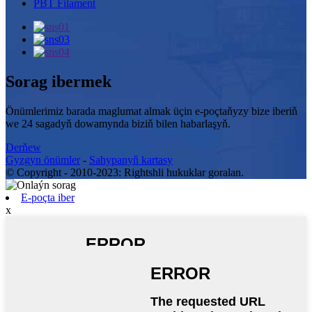
PBT Filament
Sorag ibermek
Önümlerimiz barada maglumat almak üçin e-poçtaňyzy bize iberiň
we 24 sagadyň dowamynda biziň bilen habarlaşyň.
Derňew
Gyzgyn önümler
-
Sahypanyň kartasy
© Copyright - 2010-2023: Rightshli hukuklar goralan.
E-poçta iber
x