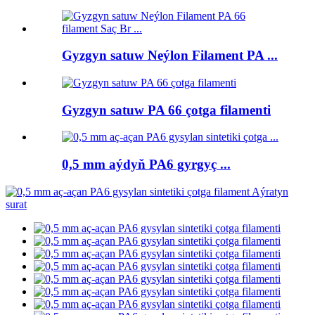
Gyzgyn satuw Neýlon Filament PA ...
Gyzgyn satuw PA 66 çotga filamenti
0,5 mm aýdyň PA6 gyrgyç ...