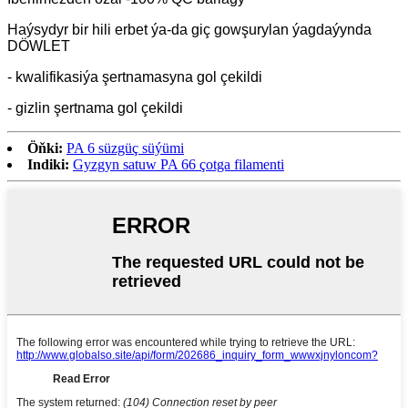
Haýsydyr bir hili erbet ýa-da giç gowşurylan ýagdaýynda
DÖWLET
- kwalifikasiýa şertnamasyna gol çekildi
- gizlin şertnama gol çekildi
Öňki:
PA 6 süzgüç süýümi
Indiki:
Gyzgyn satuw PA 66 çotga filamenti