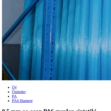
Öý
Önümler
PA
PA6 filament