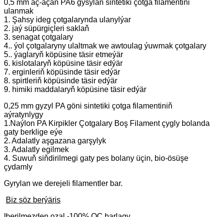
0,5 mm aç-açan PA6 gysylan sintetiki çotga filamentini
ulanmak
1. Şahsy ideg çotgalarynda ulanylýar
2. jaý süpürgiçleri saklaň
3. senagat çotgalary
4.. ýol çotgalaryny ulaltmak we awtoulag ýuwmak çotgalary
5.. ýaglaryň köpüsine täsir etmeýär
6. kislotalaryň köpüsine täsir edýär
7. erginleriň köpüsinde täsir edýär
8. spirtleriň köpüsinde täsir edýär
9. himiki maddalaryň köpüsine täsir edýär
0,25 mm gyzyl PA göni sintetiki çotga filamentiniň
aýratynlygy
1.Naýlon PA Kirpikler Çotgalary Boş Filament çygly bolanda
gaty berklige eýe
2. Adalatly aşgazana garşylyk
3. Adalatly egilmek
4. Suwuň siňdirilmegi gaty pes bolany üçin, bio-ösüşe
çydamly
Gyrylan we derejeli filamentler bar.
Biz söz berýäris
Iberilmezden ozal -100% QC barlagy