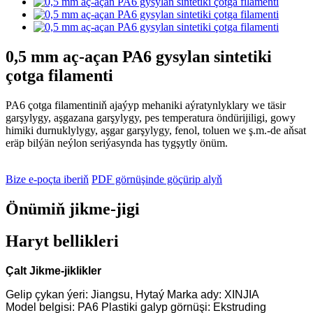
0,5 mm aç-açan PA6 gysylan sintetiki
çotga filamenti
PA6 çotga filamentiniň ajaýyp mehaniki aýratynlyklary we täsir
garşylygy, aşgazana garşylygy, pes temperatura öndürijiligi, gowy
himiki durnuklylygy, aşgar garşylygy, fenol, toluen we ş.m.-de aňsat
eräp bilýän neýlon seriýasynda has tygşytly önüm.
Bize e-poçta iberiň
PDF görnüşinde göçürip alyň
Önümiň jikme-jigi
Haryt bellikleri
Çalt Jikme-jiklikler
Gelip çykan ýeri: Jiangsu, Hytaý Marka ady: XINJIA
Model belgisi: PA6 Plastiki galyp görnüşi: Ekstruding