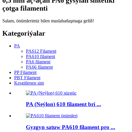
0,5 mm aç-açan PA6 gysylan sintetiki
çotga filamenti
Salam, önümlerimiz bilen maslahatlaşmaga geliň!
Kategoriýalar
PA
PA612 Filament
PA610 filament
PA6 filament
PA66 filament
PP Filament
PBT Filament
Kesgitlenen sim
PA (Neýlon) 610 filament bri ...
Gyzgyn satuw PA610 filament pro ...