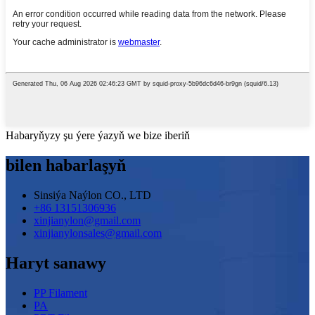
Habaryňyzy şu ýere ýazyň we bize iberiň
bilen habarlaşyň
Sinsiýa Naýlon CO., LTD
+86 13151306936
xinjianylon@gmail.com
xinjianylonsales@gmail.com
Haryt sanawy
PP Filament
PA