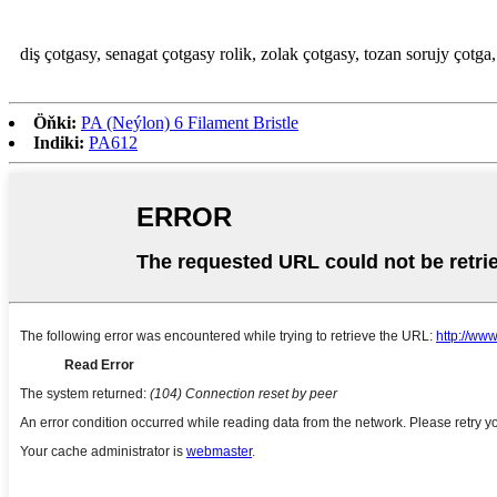
diş çotgasy, senagat çotgasy rolik, zolak çotgasy, tozan sorujy çotga
Öňki:
PA (Neýlon) 6 Filament Bristle
Indiki:
PA612