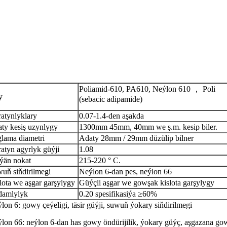
Poliamid-610, PA610, Neýlon 610 ， Poli
y
(sebacic adipamide)
atynlyklary
0.07-1.4-den aşakda
ty kesiş uzynlygy
1300mm 45mm, 40mm we ş.m. kesip biler.
lama diametri
Adaty 28mm / 29mm düzülip bilner
atyn agyrlyk güýji
1.08
ýän nokat
215-220 ° C.
uň siňdirilmegi
Neýlon 6-dan pes, neýlon 66
lota we aşgar garşylygy
Güýçli aşgar we gowşak kislota garşylygy
amlylyk
0.20 spesifikasiýa ≥60%
lon 6: gowy çeýeligi, täsir güýji, suwuň ýokary siňdirilmegi
lon 66: neýlon 6-dan has gowy öndürijilik, ýokary güýç, aşgazana go