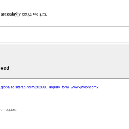
, arassalaýjy çotga we ş.m.