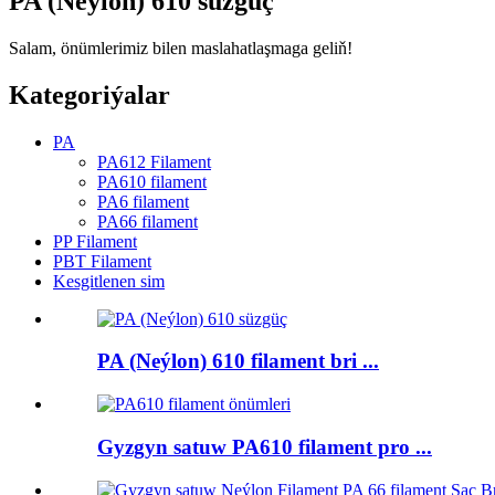
PA (Neýlon) 610 süzgüç
Salam, önümlerimiz bilen maslahatlaşmaga geliň!
Kategoriýalar
PA
PA612 Filament
PA610 filament
PA6 filament
PA66 filament
PP Filament
PBT Filament
Kesgitlenen sim
PA (Neýlon) 610 filament bri ...
Gyzgyn satuw PA610 filament pro ...