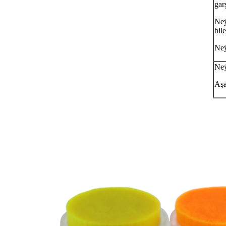
gar
Neý
bile
Neý
Neý
Aşa