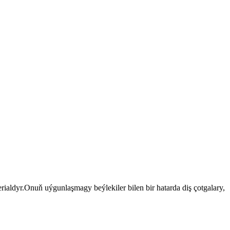
aldyr.Onuň uýgunlaşmagy beýlekiler bilen bir hatarda diş çotgalary,