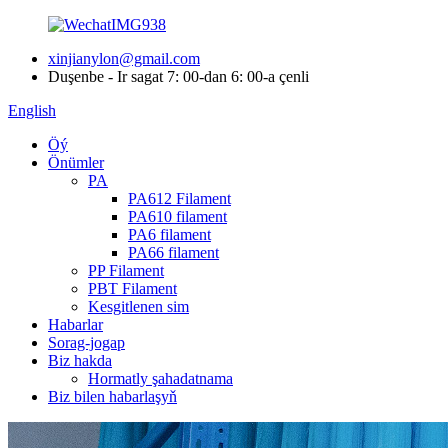
xinjianylon@gmail.com
Duşenbe - Ir sagat 7: 00-dan 6: 00-a çenli
English
Öý
Önümler
PA
PA612 Filament
PA610 filament
PA6 filament
PA66 filament
PP Filament
PBT Filament
Kesgitlenen sim
Habarlar
Sorag-jogap
Biz hakda
Hormatly şahadatnama
Biz bilen habarlaşyň