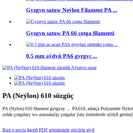
Gyzgyn satuw Neýlon Filament PA ...
Gyzgyn satuw PA 66 çotga filamenti
0,5 mm aýdyň PA6 gyrgyç ...
PA (Neýlon) 610 süzgüç
PA (Nylon) 610 filament gyrgysy ， PA610, adatça Polyamide Nylon 610
zolak çotgalary we arassalaýjy çotgalar ýaly önümlerde aýdyň görün
Bize e-poçta iberiň
PDF görnüşinde göçürip alyň