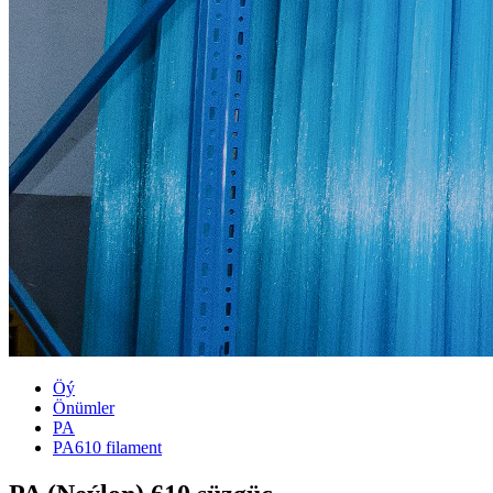
Öý
Önümler
PA
PA610 filament