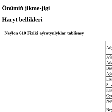
Önümiň jikme-jigi
Haryt bellikleri
Neýlon 610 Fiziki aýratynlyklar tablisasy
Ad
Aýr
Ada
Bag
Aýr
Ere
Suw
Kis
Çyd
Neý
Neý