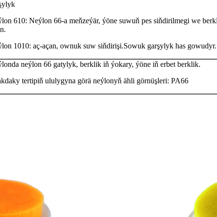
şylyk
lon 610: Neýlon 66-a meňzeýär, ýöne suwuň pes siňdirilmegi we berkl
n.
lon 1010: aç-açan, ownuk suw siňdirişi.Sowuk garşylyk has gowudyr.
londa neýlon 66 gatylyk, berklik iň ýokary, ýöne iň erbet berklik.
kdaky tertipiň ululygyna görä neýlonyň ähli görnüşleri: PA66