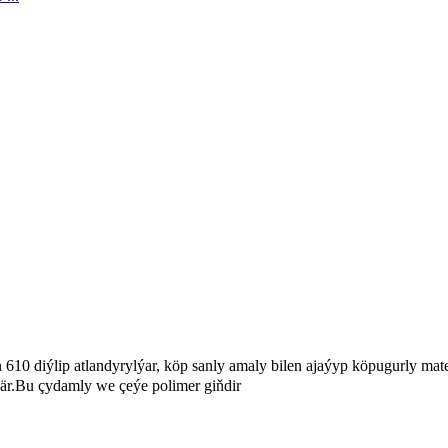
 diýlip atlandyrylýar, köp sanly amaly bilen ajaýyp köpugurly materi
ýär.Bu çydamly we çeýe polimer giňdir