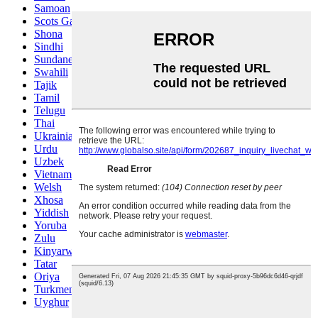
Samoan
Scots Gaelic
Shona
Sindhi
Sundanese
Swahili
Tajik
Tamil
Telugu
Thai
Ukrainian
Urdu
Uzbek
Vietnamese
Welsh
Xhosa
Yiddish
Yoruba
Zulu
Kinyarwanda
Tatar
Oriya
Turkmen
Uyghur