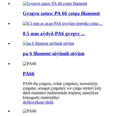
Gyzgyn satuw PA 66 çotga filamenti
0,5 mm aýdyň PA6 gyrgyç ...
pa 6 filament süýümli süýüm
PA66
PA66 diş çotgasy, zolak çotgalary, arassalaýjy
çotgalar, senagat çotgalary we çotga simleri ýaly
dürli önümleri öndürmekde köplenç ulanylýan
köpugurly materialdyr.
derňew
jikme-jiklik