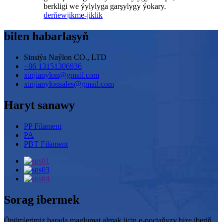
berkligi we ýylylyga garşylygy ýokary.
derňew
jikme-jiklik
bilen habarlaşyň
Sinsiýa Naýlon CO., LTD
+86 13151306936
xinjianylon@gmail.com
xinjianylonsales@gmail.com
Haryt sanawy
PP Filament
PA
PBT Filament
Sorag ibermek
Önümlerimiz barada maglumat almak üçin e-poçtaňyzy bize iberiň