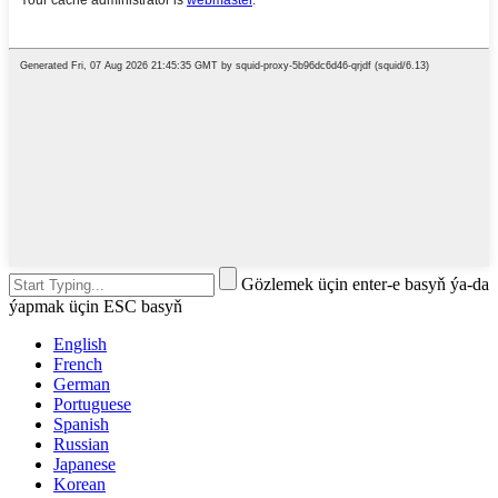
Gözlemek üçin enter-e basyň ýa-da
ýapmak üçin ESC basyň
English
French
German
Portuguese
Spanish
Russian
Japanese
Korean