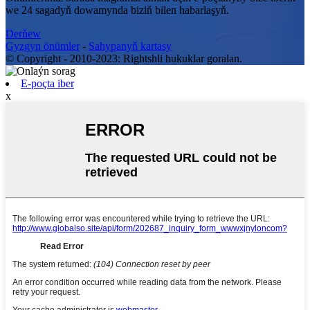
we 24 sagadyň dowamynda biziň bilen habarlaşyň.
Derňew
Gyzgyn önümler
-
Sahypanyň kartasy
© Copyright - 2010-2023: Rightshli hukuklar goralan.
E-poçta iber
x