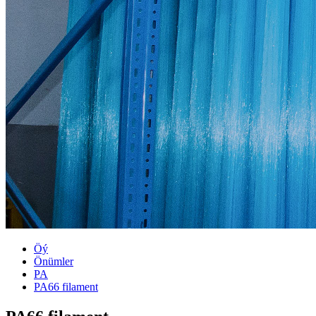
Öý
Önümler
PA
PA66 filament