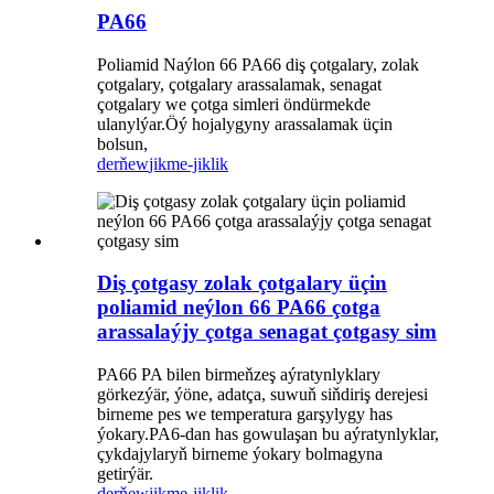
PA66
Poliamid Naýlon 66 PA66 diş çotgalary, zolak
çotgalary, çotgalary arassalamak, senagat
çotgalary we çotga simleri öndürmekde
ulanylýar.Öý hojalygyny arassalamak üçin
bolsun,
derňew
jikme-jiklik
Diş çotgasy zolak çotgalary üçin
poliamid neýlon 66 PA66 çotga
arassalaýjy çotga senagat çotgasy sim
PA66 PA bilen birmeňzeş aýratynlyklary
görkezýär, ýöne, adatça, suwuň siňdiriş derejesi
birneme pes we temperatura garşylygy has
ýokary.PA6-dan has gowulaşan bu aýratynlyklar,
çykdajylaryň birneme ýokary bolmagyna
getirýär.
derňew
jikme-jiklik