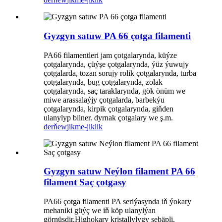
Gyzgyn satuw PA 66 çotga filamenti
PA66 filamentleri jam çotgalarynda, küýze
çotgalarynda, çüýşe çotgalarynda, ýüz ýuwujy
çotgalarda, tozan sorujy rolik çotgalarynda, turba
çotgalarynda, bug çotgalarynda, zolak
çotgalarynda, saç taraklarynda, gök önüm we
miwe arassalaýjy çotgalarda, barbekýu
çotgalarynda, kirpik çotgalarynda, giňden
ulanylyp bilner. dyrnak çotgalary we ş.m.
derňew
jikme-jiklik
Gyzgyn satuw Neýlon filament PA 66
filament Saç çotgasy
PA66 çotga filamenti PA seriýasynda iň ýokary
mehaniki güýç we iň köp ulanylýan
görnüşdir.Highokary kristallylygy sebäpli,