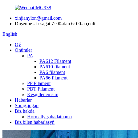
xinjianylon@gmail.com
Duşenbe - Ir sagat 7: 00-dan 6: 00-a çenli
English
Öý
Önümler
PA
PA612 Filament
PA610 filament
PA6 filament
PA66 filament
PP Filament
PBT Filament
Kesgitlenen sim
Habarlar
Sorag-jogap
Biz hakda
Hormatly şahadatnama
Biz bilen habarlaşyň